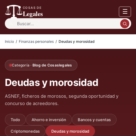
COSAS DE
☰
Legales
Buscar:
Inicio
/
Finanzas personales
/
Deudas y morosidad
Categoría ·
Blog de Cosaslegales
Deudas y morosidad
ASNEF, ficheros de morosos, segunda oportunidad y
concurso de acreedores.
Todo
Ahorro e inversión
Bancos y cuentas
Criptomonedas
Deudas y morosidad