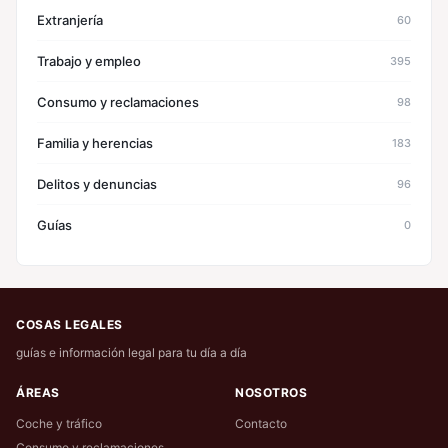
Extranjería
60
Trabajo y empleo
395
Consumo y reclamaciones
98
Familia y herencias
183
Delitos y denuncias
96
Guías
0
COSAS LEGALES
guías e información legal para tu día a día
ÁREAS
NOSOTROS
Coche y tráfico
Contacto
Consumo y reclamaciones