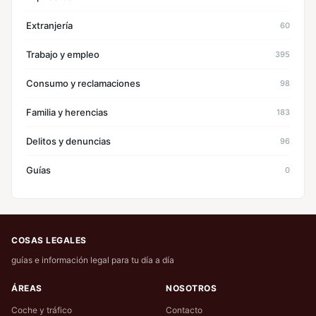
Extranjería
60
Trabajo y empleo
395
Consumo y reclamaciones
98
Familia y herencias
183
Delitos y denuncias
96
Guías
0
COSAS LEGALES
guías e información legal para tu día a día
ÁREAS
NOSOTROS
Coche y tráfico
Contacto