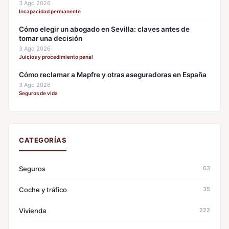
3 Ago 2026
·
Incapacidad permanente
Cómo elegir un abogado en Sevilla: claves antes de
tomar una decisión
3 Ago 2026
·
Juicios y procedimiento penal
Cómo reclamar a Mapfre y otras aseguradoras en España
3 Ago 2026
·
Seguros de vida
CATEGORÍAS
Seguros
63
Coche y tráfico
35
Vivienda
222