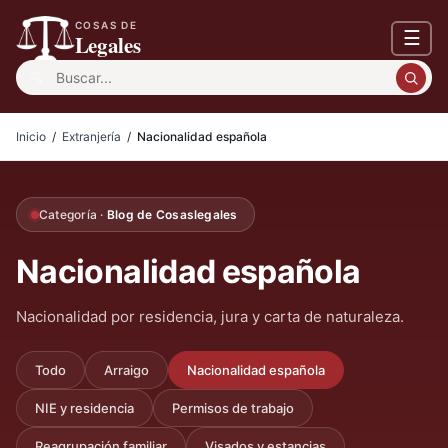
COSAS DE
☰
Legales
Buscar:
Inicio
/
Extranjería
/
Nacionalidad española
Categoría ·
Blog de Cosaslegales
Nacionalidad española
Nacionalidad por residencia, jura y carta de naturaleza.
Todo
Arraigo
Nacionalidad española
NIE y residencia
Permisos de trabajo
Reagrupación familiar
Visados y estancias