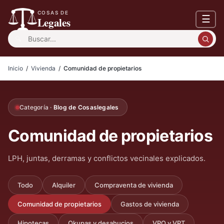
COSAS DE
☰
Legales
Buscar:
Inicio
/
Vivienda
/
Comunidad de propietarios
Categoría ·
Blog de Cosaslegales
Comunidad de propietarios
LPH, juntas, derramas y conflictos vecinales explicados.
Todo
Alquiler
Compraventa de vivienda
Comunidad de propietarios
Gastos de vivienda
Hipotecas
Okupas y desahucios
VPO y VPT