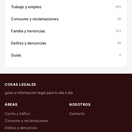
Trabajo y empleo
395
Consumo y reclamaciones
98
Familia y herencias
183
Delitos y denuncias
96
Guías
0
COSAS LEGALES
guías e información legal para tu día a día
ÁREAS
NOSOTROS
Coche y tráfico
Contacto
Consumo y reclamaciones
Delitos y denuncias