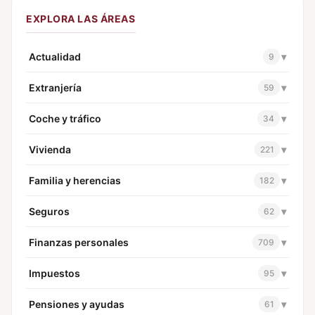
EXPLORA LAS ÁREAS
Actualidad
▾
9
Extranjería
▾
59
Coche y tráfico
▾
34
Vivienda
▾
221
Familia y herencias
▾
182
Seguros
▾
62
Finanzas personales
▾
709
Impuestos
▾
95
Pensiones y ayudas
▾
61