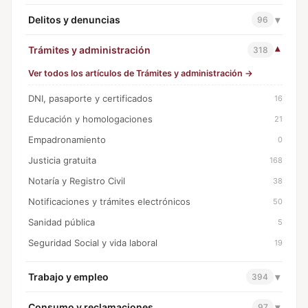
Delitos y denuncias
▾
96
Trámites y administración
▾
318
Ver todos los artículos de Trámites y administración →
DNI, pasaporte y certificados
16
Educación y homologaciones
21
Empadronamiento
0
Justicia gratuita
168
Notaría y Registro Civil
38
Notificaciones y trámites electrónicos
50
Sanidad pública
5
Seguridad Social y vida laboral
19
Trabajo y empleo
▾
394
Consumo y reclamaciones
▾
97