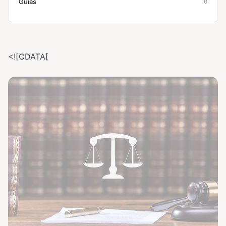
Guías
0
<![CDATA[