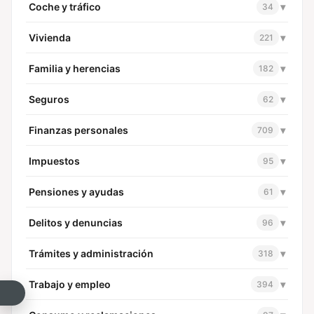
Coche y tráfico
▾
34
Vivienda
▾
221
Familia y herencias
▾
182
Seguros
▾
62
Finanzas personales
▾
709
Impuestos
▾
95
Pensiones y ayudas
▾
61
Delitos y denuncias
▾
96
Trámites y administración
▾
318
Trabajo y empleo
▾
394