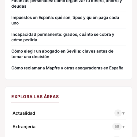
Finanzas personales: cómo organizar tu dinero, ahorro y
deudas
Impuestos en España: qué son, tipos y quién paga cada
uno
Incapacidad permanente: grados, cuánto se cobra y
cómo pedirla
Cómo elegir un abogado en Sevilla: claves antes de
tomar una decisión
Cómo reclamar a Mapfre y otras aseguradoras en España
EXPLORA LAS ÁREAS
Actualidad
▾
9
Extranjería
▾
59