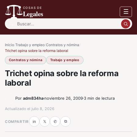
COSAS DE
☰
Legales
Buscar:
Inicio
/
Trabajo y empleo
/
Contratos y nómina
/
Trichet opina sobre la reforma laboral
Contratos y nómina
Trabajo y empleo
Trichet opina sobre la reforma
laboral
Por
adm834ha
noviembre 26, 2009
3 min de lectura
Actualizado el
julio 8, 2026
⧉
COMPARTIR
in
𝕏
✆