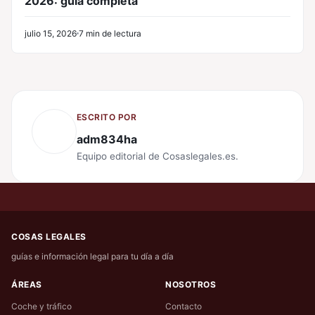
2026: guía completa
julio 15, 2026
7 min de lectura
ESCRITO POR
adm834ha
Equipo editorial de Cosaslegales.es.
COSAS LEGALES
guías e información legal para tu día a día
ÁREAS
NOSOTROS
Coche y tráfico
Contacto