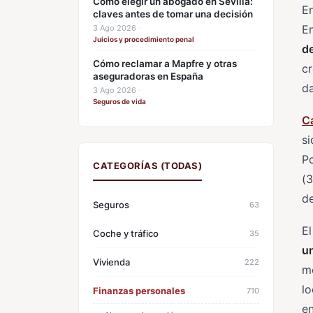
Cómo elegir un abogado en Sevilla:
En
claves antes de tomar una decisión
En
3 Ago 2026
·
Juicios y procedimiento penal
d
Cómo reclamar a Mapfre y otras
cr
aseguradoras en España
d
3 Ago 2026
·
Seguros de vida
C
si
Po
CATEGORÍAS (TODAS)
(3
d
Seguros
63
El
Coche y tráfico
35
un
Vivienda
222
me
lo
Finanzas personales
710
en