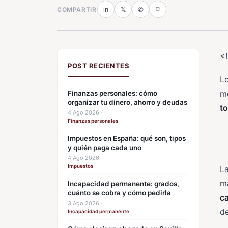
⧉
COMPARTIR
in
𝕏
✆
<
POST RECIENTES
L
m
Finanzas personales: cómo
organizar tu dinero, ahorro y deudas
to
4 Ago 2026
·
Finanzas personales
Impuestos en España: qué son, tipos
y quién paga cada uno
4 Ago 2026
·
Impuestos
La
má
Incapacidad permanente: grados,
cuánto se cobra y cómo pedirla
c
3 Ago 2026
·
de
Incapacidad permanente