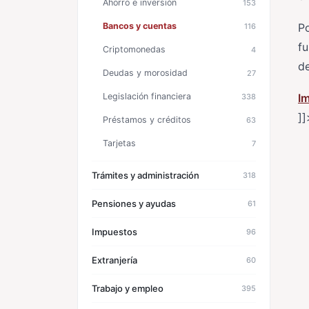
Ahorro e inversión
153
Bancos y cuentas
Po
116
f
Criptomonedas
4
de
Deudas y morosidad
27
Legislación financiera
I
338
]]
Préstamos y créditos
63
Tarjetas
7
Trámites y administración
318
Pensiones y ayudas
61
Impuestos
96
Extranjería
60
Trabajo y empleo
395