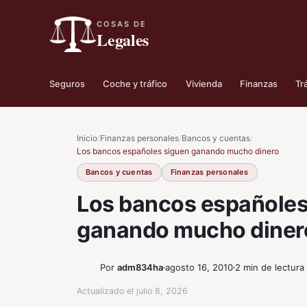
COSAS DE
Legales
Seguros
Coche y tráfico
Vivienda
Finanzas
Tr
Inicio
/
Finanzas personales
/
Bancos y cuentas
/
Los bancos españoles siguen ganando mucho dinero
Bancos y cuentas
Finanzas personales
Los bancos españoles
ganando mucho diner
Por
adm834ha
agosto 16, 2010
2 min de lectura
Actualizado el
julio 8, 2026