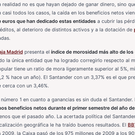
 realidad no es que hayan dejado de ganar dinero, sino que
 casi todos los casos, la caída en los beneficios netos vie
e euros que han dedicado estas entidades
a cubrir las pér
éditos, al deterioro de distintos activos y a la dotación de
adas.
aja Madrid
presenta el
índice de morosidad más alto de los
do la única entidad que ha logrado corregirlo respecto a
pular tiene un ratio de mora ligeramente superior al 5%, 
,2 % hace un año). El Santander con un 3,37% es el que p
e cerca con un 3,46%.
 número 1 en cuanto a ganancias es sin duda el Santander. 
os beneficios netos durante el primer semestre del año d
nos que el pasado año. La acertada política del Santander
calización geográfica le ha traído buenos resultados. El
BB
 2009, la Caixa pasó de los 975 millones de 2009 a los 9