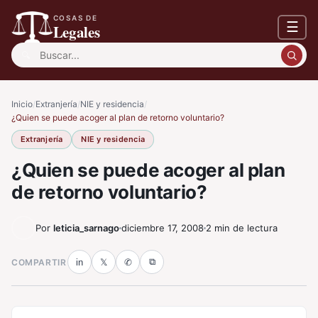
COSAS DE
☰
Legales
Buscar:
Inicio
/
Extranjería
/
NIE y residencia
/
¿Quien se puede acoger al plan de retorno voluntario?
Extranjería
NIE y residencia
¿Quien se puede acoger al plan
de retorno voluntario?
Por
leticia_sarnago
diciembre 17, 2008
2 min de lectura
⧉
COMPARTIR
in
𝕏
✆