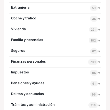
Extranjería
▾
59
Coche y tráfico
▾
35
Vivienda
▾
221
Familia y herencias
▾
182
Seguros
▾
62
Finanzas personales
▾
709
Impuestos
▾
95
Pensiones y ayudas
▾
61
Delitos y denuncias
▾
96
Trámites y administración
▾
318