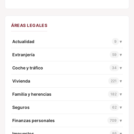
ÁREAS LEGALES
Actualidad
▾
9
Extranjería
▾
59
Coche y tráfico
▾
34
Vivienda
▾
221
Familia y herencias
▾
182
Seguros
▾
62
Finanzas personales
▾
709
Impuestos
▾
95