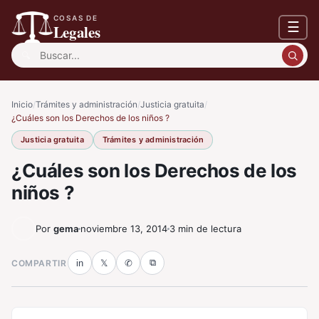
COSAS DE
☰
Legales
Buscar:
Inicio
/
Trámites y administración
/
Justicia gratuita
/
¿Cuáles son los Derechos de los niños ?
Justicia gratuita
Trámites y administración
¿Cuáles son los Derechos de los
niños ?
Por
gema
noviembre 13, 2014
3 min de lectura
⧉
COMPARTIR
in
𝕏
✆