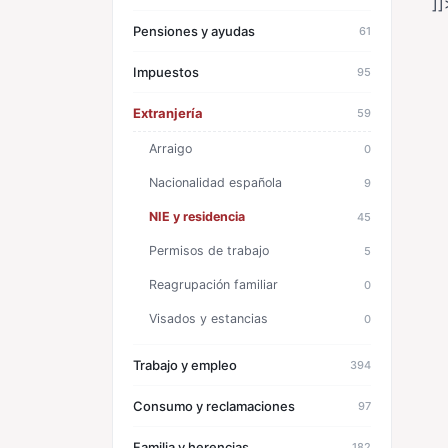
]]
Pensiones y ayudas
61
Impuestos
95
Extranjería
59
Arraigo
0
Nacionalidad española
9
NIE y residencia
45
Permisos de trabajo
5
Reagrupación familiar
0
Visados y estancias
0
Trabajo y empleo
394
Consumo y reclamaciones
97
Familia y herencias
182