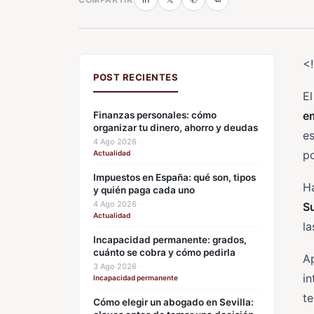
<
POST RECIENTES
El
em
Finanzas personales: cómo
organizar tu dinero, ahorro y deudas
e
4 Ago 2026
·
po
Actualidad
Impuestos en España: qué son, tipos
Ha
y quién paga cada uno
4 Ago 2026
·
S
Actualidad
la
Incapacidad permanente: grados,
cuánto se cobra y cómo pedirla
A
3 Ago 2026
·
in
Incapacidad permanente
te
Cómo elegir un abogado en Sevilla: