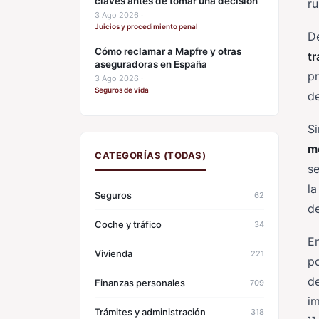
claves antes de tomar una decisión
ru
3 Ago 2026
·
Juicios y procedimiento penal
De
Cómo reclamar a Mapfre y otras
tr
aseguradoras en España
pr
3 Ago 2026
·
Seguros de vida
de
Si
me
CATEGORÍAS (TODAS)
se
l
Seguros
62
de
Coche y tráfico
34
En
Vivienda
221
p
de
Finanzas personales
709
im
Trámites y administración
318