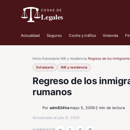
COSAS DE
Legales
Actualidad
Seguros
Coche y tráfico
Vivienda
Fi
Inicio
/
Extranjería
/
NIE y residencia
/
Regreso de los inmigrant
Extranjería
NIE y residencia
Regreso de los inmigr
rumanos
Por
adm834ha
mayo 5, 2009
2 min de lectura
Actualizado el
julio 8, 2026
⧉
COMPARTIR
in
𝕏
✆