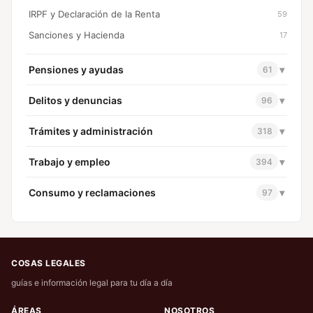
IRPF y Declaración de la Renta
59
Sanciones y Hacienda
17
Pensiones y ayudas
▾
61
Delitos y denuncias
▾
96
Trámites y administración
▾
318
Trabajo y empleo
▾
394
Consumo y reclamaciones
▾
97
COSAS LEGALES
guías e información legal para tu día a día
ÁREAS
NOSOTROS