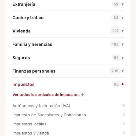
Extranjería
▾
59
Coche y tráfico
▾
34
Vivienda
▾
221
Familia y herencias
▾
182
Seguros
▾
62
Finanzas personales
▾
709
Impuestos
▾
95
Ver todos los artículos de Impuestos →
Autónomos y facturación (IVA)
19
Impuesto de Sucesiones y Donaciones
0
Impuestos locales
0
Impuestos vivienda
0