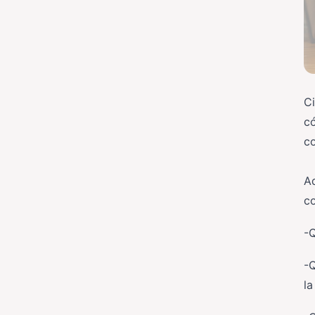
Ci
có
c
Ad
co
-Q
-Q
la