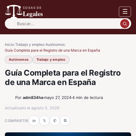
COSAS DE
☰
Legales
Buscar:
Inicio
/
Trabajo y empleo
/
Autónomos
/
Guía Completa para el Registro de una Marca en España
Autónomos
Trabajo y empleo
Guía Completa para el Registro
de una Marca en España
Por
adm834ha
mayo 27, 2024
4 min de lectura
Actualizado el
agosto 5, 2026
⧉
COMPARTIR
in
𝕏
✆