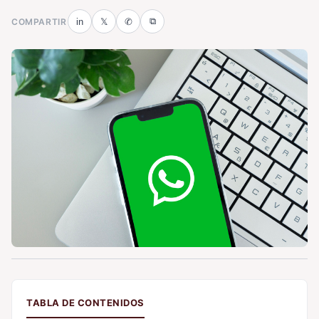
⧉
COMPARTIR
in
𝕏
✆
TABLA DE CONTENIDOS