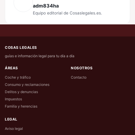
adm834ha
Equipo editorial de Cosaslegales.es.
COSAS LEGALES
guías e información legal para tu día a día
ÁREAS
NOSOTROS
Coche y tráfico
Contacto
Consumo y reclamaciones
Delitos y denuncias
Impuestos
Familia y herencias
LEGAL
Aviso legal