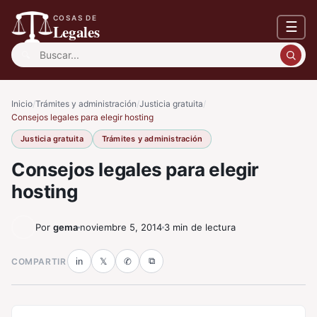
COSAS DE
☰
Legales
Buscar:
Inicio
/
Trámites y administración
/
Justicia gratuita
/
Consejos legales para elegir hosting
Justicia gratuita
Trámites y administración
Consejos legales para elegir
hosting
Por
gema
noviembre 5, 2014
3 min de lectura
⧉
COMPARTIR
in
𝕏
✆