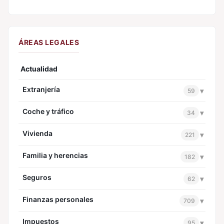
ÁREAS LEGALES
Actualidad
Extranjería
▾
59
Coche y tráfico
▾
34
Vivienda
▾
221
Familia y herencias
▾
182
Seguros
▾
62
Finanzas personales
▾
709
Impuestos
▾
95