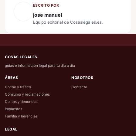
ESCRITO POR
jose manuel
Equipo editorial de Cosaslegales.es.
COSAS LEGALES
guías e información legal para tu día a día
ÁREAS
NOSOTROS
Coche y tráfico
Contacto
Consumo y reclamaciones
Delitos y denuncias
Impuestos
Familia y herencias
LEGAL