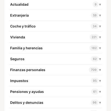
Actualidad
▾
9
Extranjería
▾
59
Coche y tráfico
▾
34
Vivienda
▾
221
Familia y herencias
▾
182
Seguros
▾
62
Finanzas personales
▾
709
Impuestos
▾
95
Pensiones y ayudas
▾
61
Delitos y denuncias
▾
96