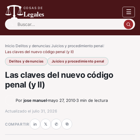
COSAS DE
☰
Legales
Buscar:
Inicio
/
Delitos y denuncias
/
Juicios y procedimiento penal
/
Las claves del nuevo código penal (y II)
Delitos y denuncias
Juicios y procedimiento penal
Las claves del nuevo código
penal (y II)
Por
jose manuel
mayo 27, 2010
3 min de lectura
Actualizado el
julio 31, 2026
⧉
COMPARTIR
in
𝕏
✆