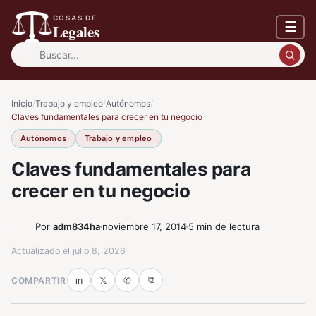
COSAS DE
☰
Legales
Buscar:
Inicio
/
Trabajo y empleo
/
Autónomos
/
Claves fundamentales para crecer en tu negocio
Autónomos
Trabajo y empleo
Claves fundamentales para
crecer en tu negocio
Por
adm834ha
noviembre 17, 2014
5 min de lectura
Actualizado el
julio 8, 2026
⧉
COMPARTIR
in
𝕏
✆