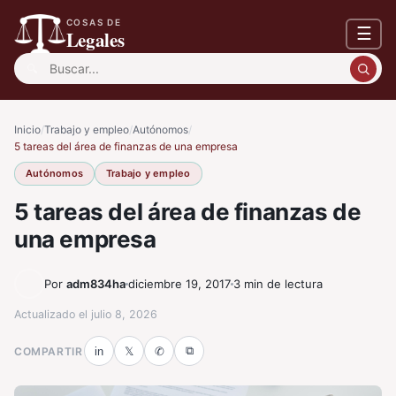
COSAS DE
☰
Legales
Buscar:
Inicio
/
Trabajo y empleo
/
Autónomos
/
5 tareas del área de finanzas de una empresa
Autónomos
Trabajo y empleo
5 tareas del área de finanzas de
una empresa
Por
adm834ha
diciembre 19, 2017
3 min de lectura
Actualizado el
julio 8, 2026
⧉
COMPARTIR
in
𝕏
✆