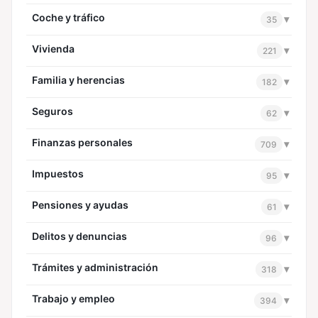
Coche y tráfico
▾
35
Vivienda
▾
221
Familia y herencias
▾
182
Seguros
▾
62
Finanzas personales
▾
709
Impuestos
▾
95
Pensiones y ayudas
▾
61
Delitos y denuncias
▾
96
Trámites y administración
▾
318
Trabajo y empleo
▾
394