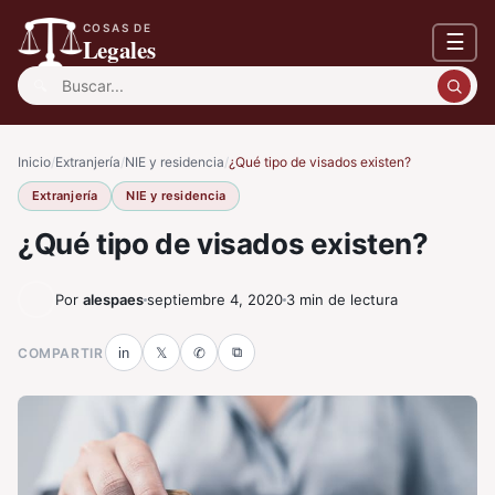
COSAS DE
☰
Legales
Buscar:
Inicio
/
Extranjería
/
NIE y residencia
/
¿Qué tipo de visados existen?
Extranjería
NIE y residencia
¿Qué tipo de visados existen?
Por
alespaes
septiembre 4, 2020
3 min de lectura
⧉
COMPARTIR
in
𝕏
✆