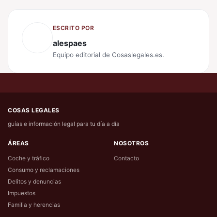
ESCRITO POR
alespaes
Equipo editorial de Cosaslegales.es.
COSAS LEGALES
guías e información legal para tu día a día
ÁREAS
NOSOTROS
Coche y tráfico
Contacto
Consumo y reclamaciones
Delitos y denuncias
Impuestos
Familia y herencias