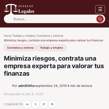
COSAS DE
☰
Legales
Buscar:
Inicio
/
Trabajo y empleo
/
Contratos y nómina
/
Minimiza riesgos, contrata una empresa experta para valorar tus finanzas
Contratos y nómina
Trabajo y empleo
Minimiza riesgos, contrata una
empresa experta para valorar tus
finanzas
Por
adm834ha
septiembre 24, 2015
4 min de lectura
Actualizado el
julio 8, 2026
⧉
COMPARTIR
in
𝕏
✆