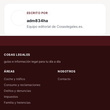
ESCRITO POR
adm834ha
Equipo editorial de Cosaslegales.es.
COSAS LEGALES
guías e información legal para tu día a día
ÁREAS
NOSOTROS
Coche y tráfico
Contacto
Consumo y reclamaciones
Delitos y denuncias
Impuestos
Familia y herencias