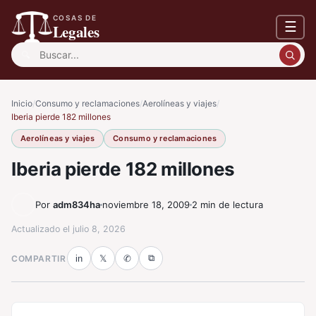
COSAS DE
☰
Legales
Buscar:
Inicio
/
Consumo y reclamaciones
/
Aerolíneas y viajes
/
Iberia pierde 182 millones
Aerolíneas y viajes
Consumo y reclamaciones
Iberia pierde 182 millones
Por
adm834ha
noviembre 18, 2009
2 min de lectura
Actualizado el
julio 8, 2026
⧉
COMPARTIR
in
𝕏
✆