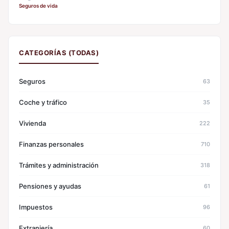
Seguros de vida
CATEGORÍAS (TODAS)
Seguros
63
Coche y tráfico
35
Vivienda
222
Finanzas personales
710
Trámites y administración
318
Pensiones y ayudas
61
Impuestos
96
Extranjería
60