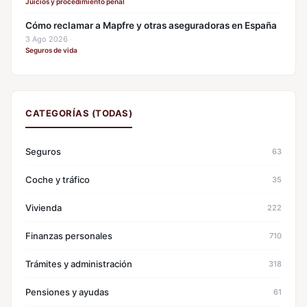
Juicios y procedimiento penal
Cómo reclamar a Mapfre y otras aseguradoras en España
3 Ago 2026
·
Seguros de vida
CATEGORÍAS (TODAS)
Seguros
63
Coche y tráfico
35
Vivienda
222
Finanzas personales
710
Trámites y administración
318
Pensiones y ayudas
61