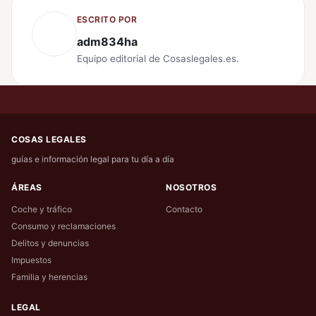
ESCRITO POR
adm834ha
Equipo editorial de Cosaslegales.es.
COSAS LEGALES
guías e información legal para tu día a día
ÁREAS
NOSOTROS
Coche y tráfico
Contacto
Consumo y reclamaciones
Delitos y denuncias
Impuestos
Familia y herencias
LEGAL