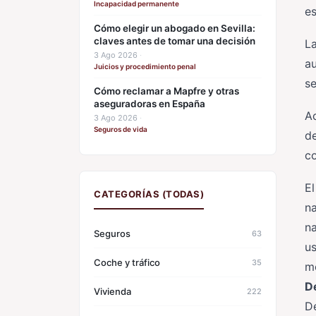
Incapacidad permanente
es
Cómo elegir un abogado en Sevilla:
claves antes de tomar una decisión
La
3 Ago 2026
·
au
Juicios y procedimiento penal
se
Cómo reclamar a Mapfre y otras
aseguradoras en España
Ac
3 Ago 2026
·
Seguros de vida
d
co
El
CATEGORÍAS (TODAS)
na
na
Seguros
63
us
Coche y tráfico
35
mó
D
Vivienda
222
D