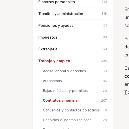
Finanzas personales
710
En
Trámites y administración
318
u
se
Pensiones y ayudas
61
Impuestos
96
En
d
Extranjería
60
e
Trabajo y empleo
395
E
Acoso laboral y derechos
21
c
Autónomos
85
e
Bajas médicas y permisos
20
]]
Contratos y nómina
207
Convenios y conflictos colectivos
0
Despidos e indemnizaciones
28