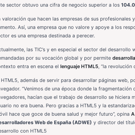
te sector obtuvo una cifra de negocio superior a los
104.0
 valoración que hacen las empresas de sus profesionales 
mento. Así, una empresa que no valore y apoye a los respo
ctor es una empresa destinada a perecer.
tualmente, las TIC’s y en especial el sector del desarrollo
emandadas por su vocación global y por permite
desarrolla
ntexto entra en escena el
lenguaje HTML5
, “la revolución
 HTML5, además de servir para desarrollar páginas web, po
vegador. “Venimos de una época donde la fragmentación de
vegadores, hacían que el trabajo de desarrollo se hiciera m
uario no era buena. Pero gracias a HTML5 y la estandariza
vil hace que goce de buena salud y mejor futuro”, opina
A
esarrolladores Web de España (ADWE)
y director del tít
esarrollo con HTML5