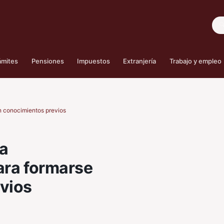
Bus
ámites
Pensiones
Impuestos
Extranjería
Trabajo y empleo
in conocimientos previos
na
ara formarse
vios