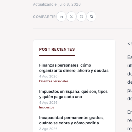
Actualizado el
julio 8, 2026
⧉
COMPARTIR
in
𝕏
✆
<
POST RECIENTES
Es
ú
Finanzas personales: cómo
organizar tu dinero, ahorro y deudas
do
4 Ago 2026
·
de
Finanzas personales
p
Impuestos en España: qué son, tipos
y quién paga cada uno
de
4 Ago 2026
·
Impuestos
En
Incapacidad permanente: grados,
re
cuánto se cobra y cómo pedirla
re
3 Ago 2026
·