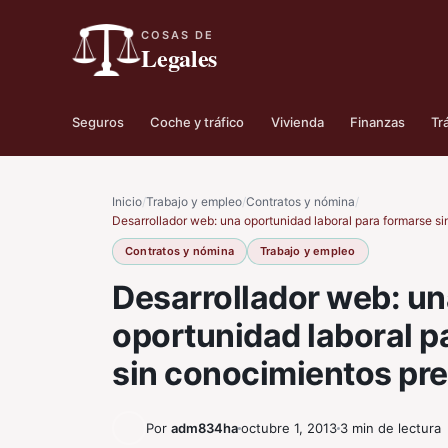
COSAS DE
Legales
Seguros
Coche y tráfico
Vivienda
Finanzas
Tr
Inicio
/
Trabajo y empleo
/
Contratos y nómina
/
Desarrollador web: una oportunidad laboral para formarse s
Contratos y nómina
Trabajo y empleo
Desarrollador web: u
oportunidad laboral p
sin conocimientos pre
Por
adm834ha
octubre 1, 2013
3 min de lectura