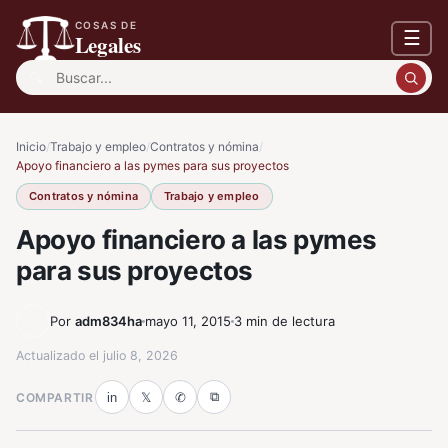
COSAS DE
☰
Legales
Buscar:
Inicio
/
Trabajo y empleo
/
Contratos y nómina
/
Apoyo financiero a las pymes para sus proyectos
Contratos y nómina
Trabajo y empleo
Apoyo financiero a las pymes
para sus proyectos
Por
adm834ha
mayo 11, 2015
3 min de lectura
Actualizado el
julio 8, 2026
⧉
COMPARTIR
in
𝕏
✆