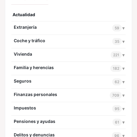
Actualidad
Extranjería
▾
59
Coche y tráfico
▾
35
Vivienda
▾
221
Familia y herencias
▾
182
Seguros
▾
62
Finanzas personales
▾
709
Impuestos
▾
95
Pensiones y ayudas
▾
61
Delitos y denuncias
▾
96