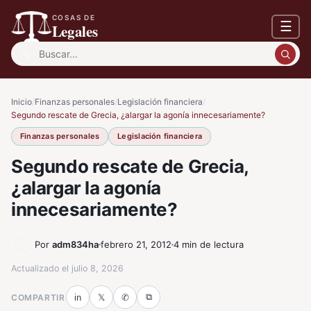
COSAS DE
☰
Legales
Buscar:
Inicio
/
Finanzas personales
/
Legislación financiera
/
Segundo rescate de Grecia, ¿alargar la agonía innecesariamente?
Finanzas personales
Legislación financiera
Segundo rescate de Grecia,
¿alargar la agonía
innecesariamente?
Por
adm834ha
febrero 21, 2012
4 min de lectura
Actualizado el
julio 8, 2026
⧉
COMPARTIR
in
𝕏
✆