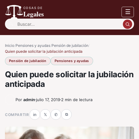
COSAS DE
☰
Legales
Buscar:
Inicio
/
Pensiones y ayudas
/
Pensión de jubilación
/
Quien puede solicitar la jubilación anticipada
Pensión de jubilación
Pensiones y ayudas
Quien puede solicitar la jubilación
anticipada
Por
admin
julio 17, 2019
2 min de lectura
⧉
COMPARTIR
in
𝕏
✆