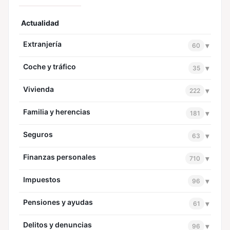
Actualidad
Extranjería
▾
60
Coche y tráfico
▾
35
Vivienda
▾
222
Familia y herencias
▾
181
Seguros
▾
63
Finanzas personales
▾
710
Impuestos
▾
96
Pensiones y ayudas
▾
61
Delitos y denuncias
▾
96