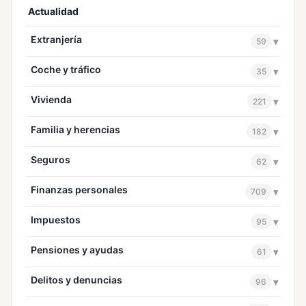
Actualidad
Extranjería
▾
59
Coche y tráfico
▾
35
Vivienda
▾
221
Familia y herencias
▾
182
Seguros
▾
62
Finanzas personales
▾
709
Impuestos
▾
95
Pensiones y ayudas
▾
61
Delitos y denuncias
▾
96