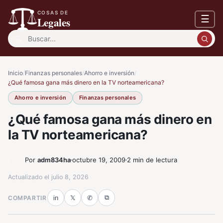
COSAS DE
☰
Legales
Buscar:
Inicio
/
Finanzas personales
/
Ahorro e inversión
/
¿Qué famosa gana más dinero en la TV norteamericana?
Ahorro e inversión
Finanzas personales
¿Qué famosa gana más dinero en
la TV norteamericana?
Por
adm834ha
octubre 19, 2009
2 min de lectura
Actualizado el
julio 8, 2026
⧉
COMPARTIR
in
𝕏
✆