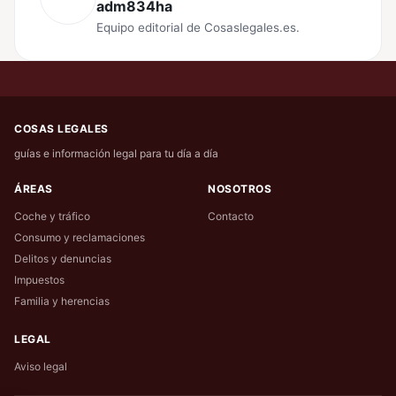
adm834ha
Equipo editorial de Cosaslegales.es.
COSAS LEGALES
guías e información legal para tu día a día
ÁREAS
NOSOTROS
Coche y tráfico
Contacto
Consumo y reclamaciones
Delitos y denuncias
Impuestos
Familia y herencias
LEGAL
Aviso legal