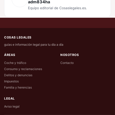
adm834ha
Equipo editorial de Cosaslegales.es.
COSAS LEGALES
guías e información legal para tu día a día
ÁREAS
NOSOTROS
Coche y tráfico
Contacto
Consumo y reclamaciones
Delitos y denuncias
Impuestos
Familia y herencias
LEGAL
Aviso legal