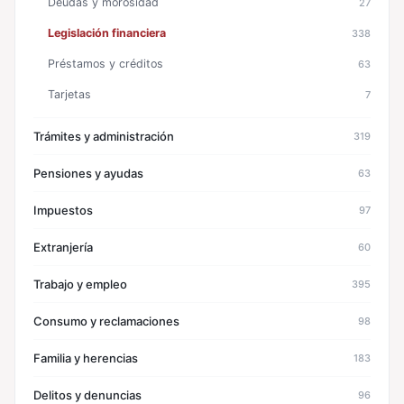
Deudas y morosidad
27
Legislación financiera
338
Préstamos y créditos
63
Tarjetas
7
Trámites y administración
319
Pensiones y ayudas
63
Impuestos
97
Extranjería
60
Trabajo y empleo
395
Consumo y reclamaciones
98
Familia y herencias
183
Delitos y denuncias
96