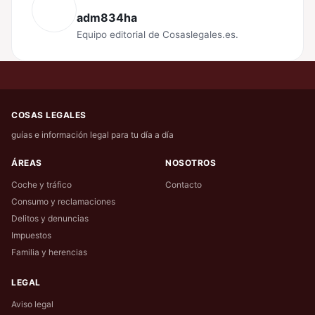
adm834ha
Equipo editorial de Cosaslegales.es.
COSAS LEGALES
guías e información legal para tu día a día
ÁREAS
NOSOTROS
Coche y tráfico
Contacto
Consumo y reclamaciones
Delitos y denuncias
Impuestos
Familia y herencias
LEGAL
Aviso legal