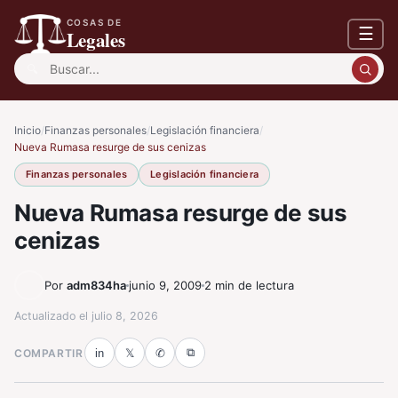
COSAS DE
☰
Legales
Buscar:
Inicio
/
Finanzas personales
/
Legislación financiera
/
Nueva Rumasa resurge de sus cenizas
Finanzas personales
Legislación financiera
Nueva Rumasa resurge de sus
cenizas
Por
adm834ha
junio 9, 2009
2 min de lectura
Actualizado el
julio 8, 2026
⧉
COMPARTIR
in
𝕏
✆