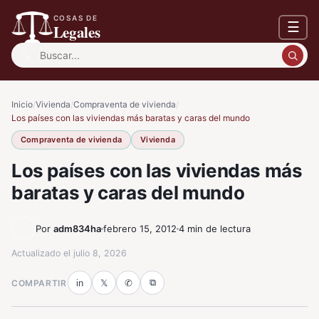
COSAS DE
☰
Legales
Buscar:
Inicio
/
Vivienda
/
Compraventa de vivienda
/
Los países con las viviendas más baratas y caras del mundo
Compraventa de vivienda
Vivienda
Los países con las viviendas más
baratas y caras del mundo
Por
adm834ha
febrero 15, 2012
4 min de lectura
Actualizado el
julio 8, 2026
⧉
COMPARTIR
in
𝕏
✆