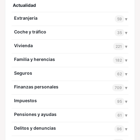
Actualidad
Extranjería
▾
59
Coche y tráfico
▾
35
Vivienda
▾
221
Familia y herencias
▾
182
Seguros
▾
62
Finanzas personales
▾
709
Impuestos
▾
95
Pensiones y ayudas
▾
61
Delitos y denuncias
▾
96