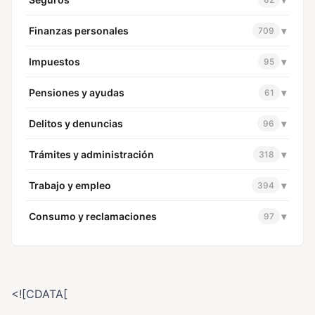
Finanzas personales
▾
709
Impuestos
▾
95
Pensiones y ayudas
▾
61
Delitos y denuncias
▾
96
Trámites y administración
▾
318
Trabajo y empleo
▾
394
Consumo y reclamaciones
▾
97
<![CDATA[