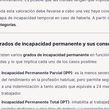
da esta valoración debe llevarse a cabo una vez haya conc
apa de incapacidad temporal en caso de haberla. A partir d
ategorías
.
rados de incapacidad permanente y sus cons
isten varios
grados de incapacidad permanente
en función
das y lo que implica cada uno de los casos posibles:
Incapacidad Permanente Parcial (IPP)
: es la menos sever
del rendimiento en la profesión habitual, pero permite se
a una indemnización a tanto alzado que equivale a 24 men
trabajador.
Incapacidad Permanente Total (IPT)
: inhabilita al trabaj
permite dedicarse a otro tipo de trabajo. La prestación h