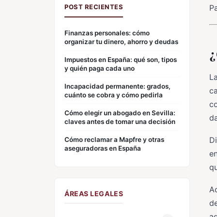
POST RECIENTES
Pa
Finanzas personales: cómo
organizar tu dinero, ahorro y deudas
¿
Impuestos en España: qué son, tipos
y quién paga cada uno
L
Incapacidad permanente: grados,
ca
cuánto se cobra y cómo pedirla
co
Cómo elegir un abogado en Sevilla:
da
claves antes de tomar una decisión
D
Cómo reclamar a Mapfre y otras
aseguradoras en España
e
qu
Ac
ÁREAS LEGALES
de
ad