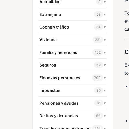
Actualidad
▾
9
To
Extranjería
▾
59
et
Coche y tráfico
▾
34
c
Vivienda
▾
221
G
Familia y herencias
▾
182
Ex
Seguros
▾
62
to
Finanzas personales
▾
709
Impuestos
▾
95
Pensiones y ayudas
▾
61
Delitos y denuncias
▾
96
Trámites y administración
▾
318