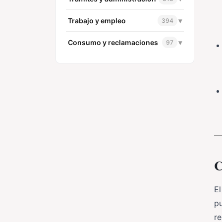
Trabajo y empleo
▾
394
Consumo y reclamaciones
▾
97
C
El
p
re