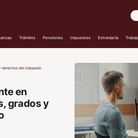
Bus
nanzas
Trámites
Pensiones
Impuestos
Extranjería
Trabaj
 derechos del trabajado
nte en
, grados y
o