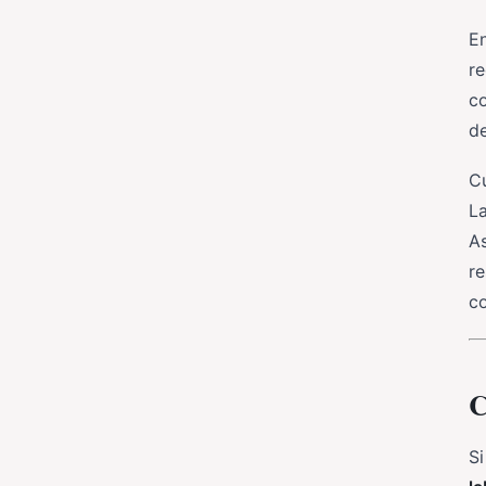
En
re
co
de
Cu
La
As
re
c
C
Si