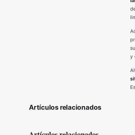
l
de
li
A
pr
su
y 
Ah
si
Es
Artículos relacionados
Artículos relacionados