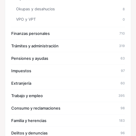
Okupas y desahucios
8
VPO y VPT
0
Finanzas personales
710
Trámites y administración
319
Pensiones y ayudas
63
Impuestos
97
Extranjería
60
Trabajo y empleo
395
Consumo y reclamaciones
98
Familia y herencias
183
Delitos y denuncias
96