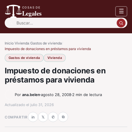
COSAS DE
☰
Legales
Buscar:
Inicio
/
Vivienda
/
Gastos de vivienda
/
Impuesto de donaciones en préstamos para vivienda
Gastos de vivienda
Vivienda
Impuesto de donaciones en
préstamos para vivienda
Por
ana.belen
agosto 28, 2008
2 min de lectura
Actualizado el
julio 31, 2026
⧉
COMPARTIR
in
𝕏
✆