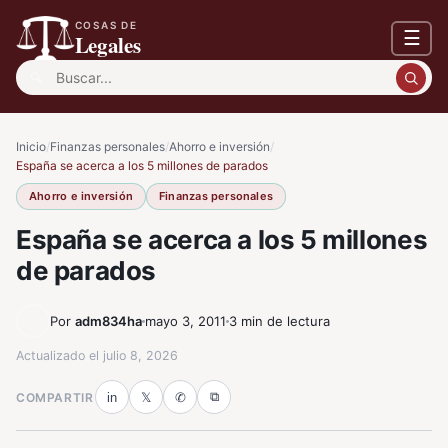
COSAS DE
☰
Legales
Buscar:
Inicio
/
Finanzas personales
/
Ahorro e inversión
/
España se acerca a los 5 millones de parados
Ahorro e inversión
Finanzas personales
España se acerca a los 5 millones
de parados
Por
adm834ha
mayo 3, 2011
3 min de lectura
Actualizado el
julio 8, 2026
⧉
COMPARTIR
in
𝕏
✆