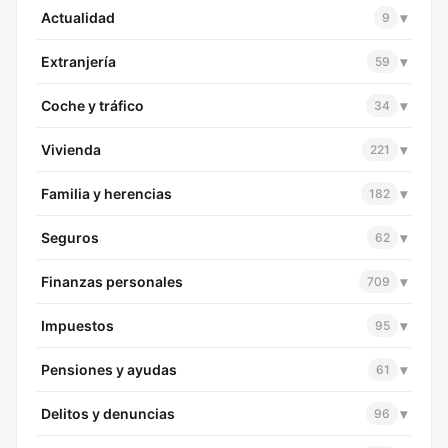
Actualidad
▾
9
Extranjería
▾
59
Coche y tráfico
▾
34
Vivienda
▾
221
Familia y herencias
▾
182
Seguros
▾
62
Finanzas personales
▾
709
Impuestos
▾
95
Pensiones y ayudas
▾
61
Delitos y denuncias
▾
96