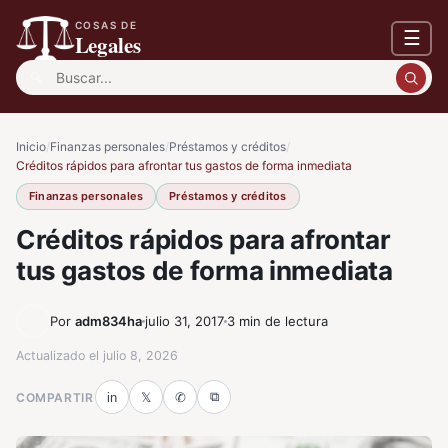
COSAS DE
☰
Legales
Buscar:
Inicio
/
Finanzas personales
/
Préstamos y créditos
/
Créditos rápidos para afrontar tus gastos de forma inmediata
Finanzas personales
Préstamos y créditos
Créditos rápidos para afrontar
tus gastos de forma inmediata
Por
adm834ha
julio 31, 2017
3 min de lectura
Actualizado el
julio 8, 2026
⧉
COMPARTIR
in
𝕏
✆