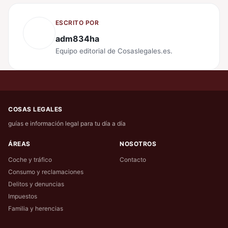
ESCRITO POR
adm834ha
Equipo editorial de Cosaslegales.es.
COSAS LEGALES
guías e información legal para tu día a día
ÁREAS
NOSOTROS
Coche y tráfico
Contacto
Consumo y reclamaciones
Delitos y denuncias
Impuestos
Familia y herencias