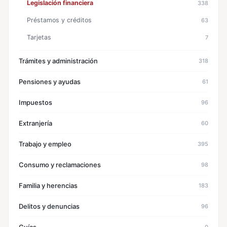
Legislación financiera
338
Préstamos y créditos
63
Tarjetas
7
Trámites y administración
318
Pensiones y ayudas
61
Impuestos
96
Extranjería
60
Trabajo y empleo
395
Consumo y reclamaciones
98
Familia y herencias
183
Delitos y denuncias
96
0