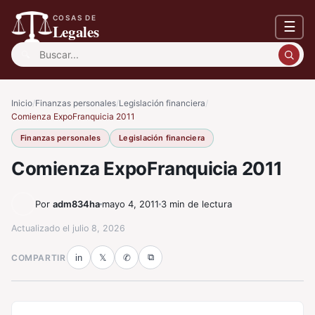
COSAS DE
☰
Legales
Buscar:
Inicio
/
Finanzas personales
/
Legislación financiera
/
Comienza ExpoFranquicia 2011
Finanzas personales
Legislación financiera
Comienza ExpoFranquicia 2011
Por
adm834ha
mayo 4, 2011
3 min de lectura
Actualizado el
julio 8, 2026
⧉
COMPARTIR
in
𝕏
✆