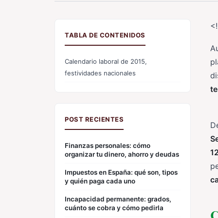
<
TABLA DE CONTENIDOS
A
pl
Calendario laboral de 2015,
festividades nacionales
di
t
POST RECIENTES
De
S
Finanzas personales: cómo
1
organizar tu dinero, ahorro y deudas
pe
Impuestos en España: qué son, tipos
ca
y quién paga cada uno
Incapacidad permanente: grados,
cuánto se cobra y cómo pedirla
C