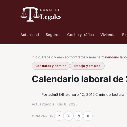
COSAS DE
Legales
Actualidad
Seguros
Coche y tráfico
Vivienda
Fi
Inicio
/
Trabajo y empleo
/
Contratos y nómina
/
Calendario labo
Contratos y nómina
Trabajo y empleo
Calendario laboral de
Por
adm834ha
enero 12, 2015
2 min de lectura
Actualizado el
julio 8, 2026
⧉
COMPARTIR
in
𝕏
✆