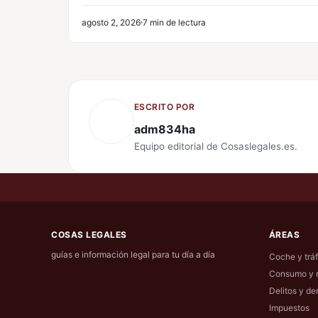
agosto 2, 2026
7 min de lectura
ESCRITO POR
adm834ha
Equipo editorial de Cosaslegales.es.
COSAS LEGALES
ÁREAS
guías e información legal para tu día a día
Coche y tráf
Consumo y 
Delitos y de
Impuestos