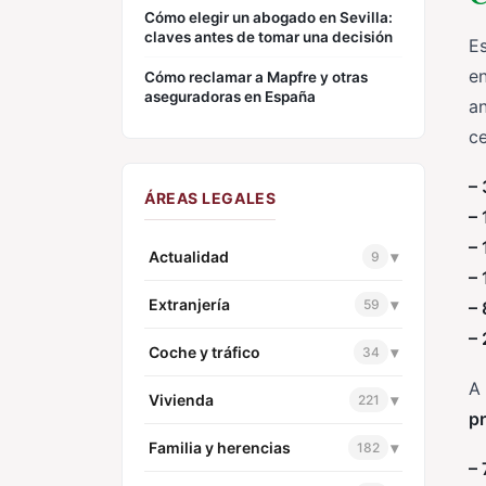
Cómo elegir un abogado en Sevilla:
claves antes de tomar una decisión
Es
en
Cómo reclamar a Mapfre y otras
aseguradoras en España
a
c
– 
ÁREAS LEGALES
– 
– 
Actualidad
▾
9
– 
Extranjería
▾
59
– 
– 
Coche y tráfico
▾
34
A
Vivienda
▾
221
pr
Familia y herencias
▾
182
– 