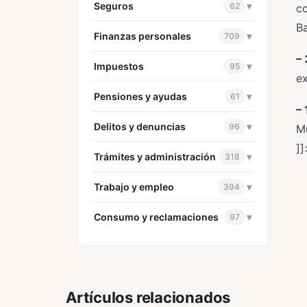
Seguros
▾
62
co
Ba
Finanzas personales
▾
709
– 
Impuestos
▾
95
e
Pensiones y ayudas
▾
61
– 
Delitos y denuncias
▾
96
Mu
]]
Trámites y administración
▾
318
Trabajo y empleo
▾
394
Consumo y reclamaciones
▾
97
Artículos relacionados