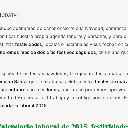
![CDATA[
unque acabamos de echar el cierre a la Navidad, comienz
anificar nuestra propia agenda laboral y personal, y para e
stintas
festividades
, locales o nacionales y sus fechas en 
endremos más de dos días festivos seguidos
, en un año qu
spués de las fechas navideñas, la siguiente fecha marcada 
emana Santa
, que este año se celebra entre
finales de marz
2 de octubre
caerá en
lunes
, por lo que podremos aprovech
rmita desconectar del trabajo y las obligaciones diarias. Est
lendario laboral 2015
.
alendario laboral de 2015, festividade