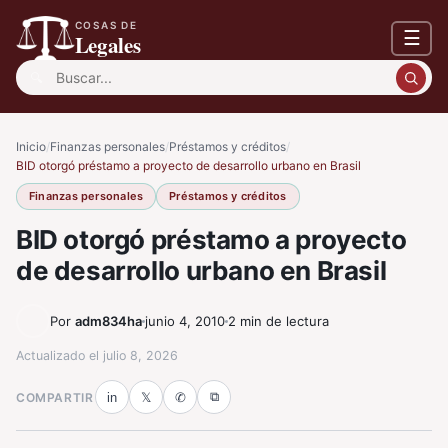
COSAS DE
☰
Legales
Buscar:
Inicio
/
Finanzas personales
/
Préstamos y créditos
/
BID otorgó préstamo a proyecto de desarrollo urbano en Brasil
Finanzas personales
Préstamos y créditos
BID otorgó préstamo a proyecto
de desarrollo urbano en Brasil
Por
adm834ha
junio 4, 2010
2 min de lectura
Actualizado el
julio 8, 2026
⧉
COMPARTIR
in
𝕏
✆