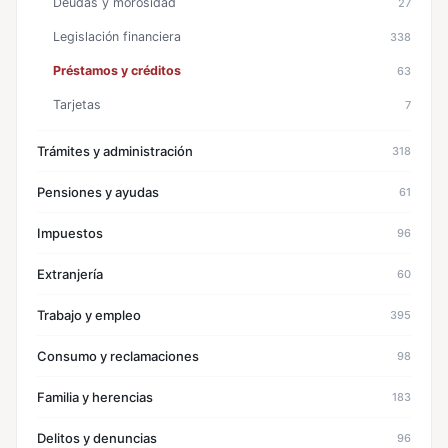
Deudas y morosidad
27
Legislación financiera
338
Préstamos y créditos
63
Tarjetas
7
Trámites y administración
318
Pensiones y ayudas
61
Impuestos
96
Extranjería
60
Trabajo y empleo
395
Consumo y reclamaciones
98
Familia y herencias
183
Delitos y denuncias
96