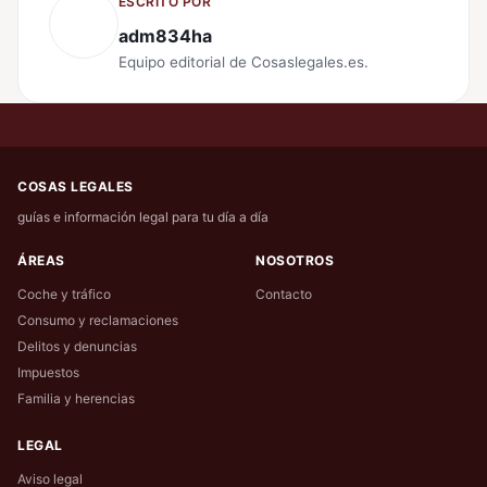
ESCRITO POR
adm834ha
Equipo editorial de Cosaslegales.es.
COSAS LEGALES
guías e información legal para tu día a día
ÁREAS
NOSOTROS
Coche y tráfico
Contacto
Consumo y reclamaciones
Delitos y denuncias
Impuestos
Familia y herencias
LEGAL
Aviso legal