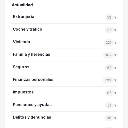
Actualidad
Extranjería
▾
59
Coche y tráfico
▾
35
Vivienda
▾
221
Familia y herencias
▾
182
Seguros
▾
62
Finanzas personales
▾
709
Impuestos
▾
95
Pensiones y ayudas
▾
61
Delitos y denuncias
▾
96