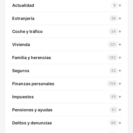
Actualidad
▾
9
Extranjería
▾
59
Coche y tráfico
▾
34
Vivienda
▾
221
Familia y herencias
▾
182
Seguros
▾
62
Finanzas personales
▾
709
Impuestos
▾
95
Pensiones y ayudas
▾
61
Delitos y denuncias
▾
96