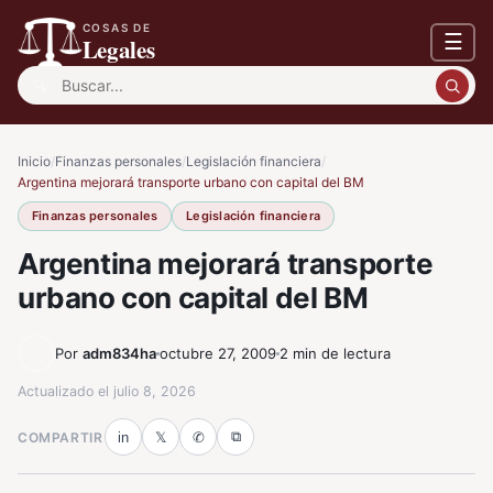
COSAS DE
☰
Legales
Buscar:
Inicio
/
Finanzas personales
/
Legislación financiera
/
Argentina mejorará transporte urbano con capital del BM
Finanzas personales
Legislación financiera
Argentina mejorará transporte
urbano con capital del BM
Por
adm834ha
octubre 27, 2009
2 min de lectura
Actualizado el
julio 8, 2026
⧉
COMPARTIR
in
𝕏
✆