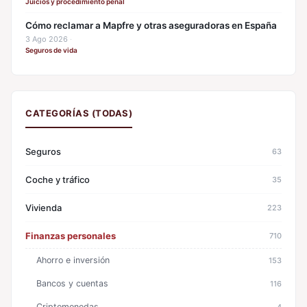
Juicios y procedimiento penal
Cómo reclamar a Mapfre y otras aseguradoras en España
3 Ago 2026
·
Seguros de vida
CATEGORÍAS (TODAS)
Seguros
63
Coche y tráfico
35
Vivienda
223
Finanzas personales
710
Ahorro e inversión
153
Bancos y cuentas
116
Criptomonedas
4