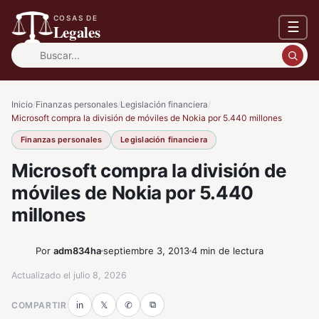
COSAS DE
☰
Legales
Buscar:
Inicio
/
Finanzas personales
/
Legislación financiera
/
Microsoft compra la división de móviles de Nokia por 5.440 millones
Finanzas personales
Legislación financiera
Microsoft compra la división de
móviles de Nokia por 5.440
millones
Por
adm834ha
septiembre 3, 2013
4 min de lectura
Actualizado el
julio 8, 2026
⧉
COMPARTIR
in
𝕏
✆