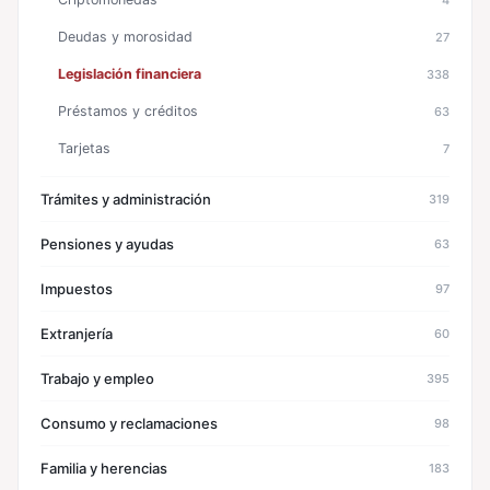
Deudas y morosidad
27
Legislación financiera
338
Préstamos y créditos
63
Tarjetas
7
Trámites y administración
319
Pensiones y ayudas
63
Impuestos
97
Extranjería
60
Trabajo y empleo
395
Consumo y reclamaciones
98
Familia y herencias
183