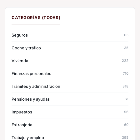
CATEGORÍAS (TODAS)
Seguros
63
Coche y tráfico
35
Vivienda
222
Finanzas personales
710
Trámites y administración
318
Pensiones y ayudas
61
Impuestos
96
Extranjería
60
Trabajo y empleo
395