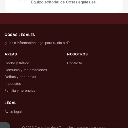
Equipo editorial de Cosaslegales.es.
COSAS LEGALES
guías e información legal para tu día a día
ÁREAS
NOSOTROS
Coche y tráfico
Contacto
Consumo y reclamaciones
Delitos y denuncias
Impuestos
Familia y herencias
LEGAL
Aviso legal
© 2026 Cosas Legales · Todos los derechos reservados