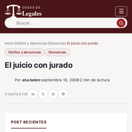
COSAS DE
☰
Legales
Buscar:
Inicio
/
Delitos y denuncias
/
Denuncias
/
El juicio con jurado
Delitos y denuncias
Denuncias
El juicio con jurado
Por
ana.belen
septiembre 10, 2008
2 min de lectura
⧉
COMPARTIR
in
𝕏
✆
POST RECIENTES