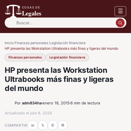
COSAS DE
☰
Legales
Buscar:
Inicio
/
Finanzas personales
/
Legislación financiera
/
HP presenta las Workstation Ultrabooks más finas y ligeras del mundo
Finanzas personales
Legislación financiera
HP presenta las Workstation
Ultrabooks más finas y ligeras
del mundo
Por
adm834ha
enero 19, 2015
6 min de lectura
Actualizado el
julio 8, 2026
⧉
COMPARTIR
in
𝕏
✆