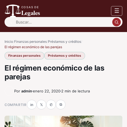
COSAS DE
☰
Legales
Buscar:
Inicio
/
Finanzas personales
/
Préstamos y créditos
/
El régimen económico de las parejas
Finanzas personales
Préstamos y créditos
El régimen económico de las
parejas
Por
admin
enero 22, 2020
2 min de lectura
⧉
COMPARTIR
in
𝕏
✆