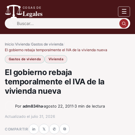
COSAS DE
☰
Legales
Buscar:
Inicio
/
Vivienda
/
Gastos de vivienda
/
El gobierno rebaja temporalmente el IVA de la vivienda nueva
Gastos de vivienda
Vivienda
El gobierno rebaja
temporalmente el IVA de la
vivienda nueva
Por
adm834ha
agosto 22, 2011
3 min de lectura
Actualizado el
julio 31, 2026
⧉
COMPARTIR
in
𝕏
✆