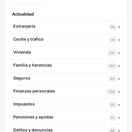
Actualidad
Extranjería
▾
59
Coche y tráfico
▾
35
Vivienda
▾
221
Familia y herencias
▾
182
Seguros
▾
62
Finanzas personales
▾
709
Impuestos
▾
95
Pensiones y ayudas
▾
61
Delitos y denuncias
▾
96