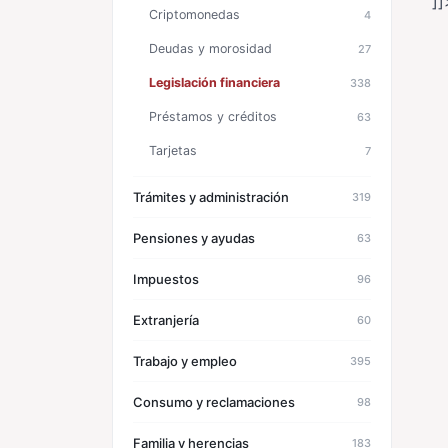
]]
Criptomonedas
4
Deudas y morosidad
27
Legislación financiera
338
Préstamos y créditos
63
Tarjetas
7
Trámites y administración
319
Pensiones y ayudas
63
Impuestos
96
Extranjería
60
Trabajo y empleo
395
Consumo y reclamaciones
98
Familia y herencias
183