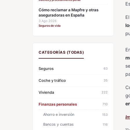
E
Cómo reclamar a Mapfre y otras
aseguradoras en España
El
3 Ago 2026
·
lo
Seguros de vida
pu
En
CATEGORÍAS (TODAS)
m
s
Seguros
63
pa
Coche y tráfico
35
Co
Vivienda
222
g
en
Finanzas personales
710
Ahorro e inversión
153
I
Bancos y cuentas
116