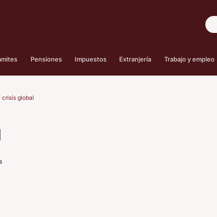
Bus
ámites
Pensiones
Impuestos
Extranjería
Trabajo y empleo
 crisis global
l
a