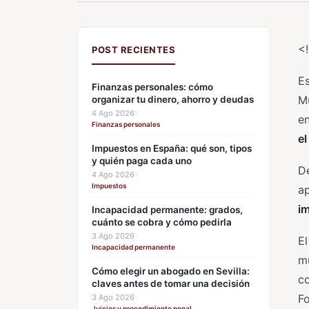
<
POST RECIENTES
E
Finanzas personales: cómo
Mu
organizar tu dinero, ahorro y deudas
4 Ago 2026
·
en
Finanzas personales
el
Impuestos en España: qué son, tipos
y quién paga cada uno
De
4 Ago 2026
·
Impuestos
ap
i
Incapacidad permanente: grados,
cuánto se cobra y cómo pedirla
3 Ago 2026
·
El
Incapacidad permanente
mu
Cómo elegir un abogado en Sevilla:
co
claves antes de tomar una decisión
Fo
3 Ago 2026
·
Juicios y procedimiento penal