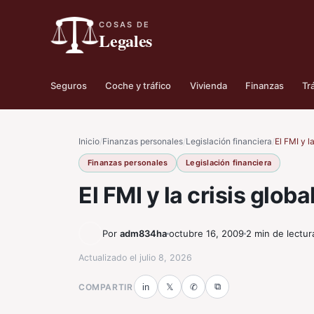
COSAS DE
Legales
Seguros
Coche y tráfico
Vivienda
Finanzas
Tr
Inicio
/
Finanzas personales
/
Legislación financiera
/
El FMI y la
Finanzas personales
Legislación financiera
El FMI y la crisis globa
Por
adm834ha
octubre 16, 2009
2 min de lectur
Actualizado el
julio 8, 2026
⧉
COMPARTIR
in
𝕏
✆