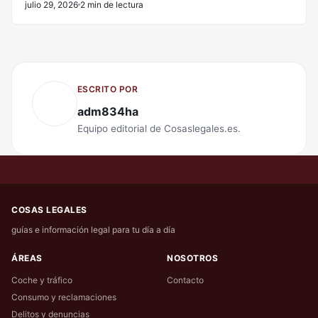
julio 29, 2026
2 min de lectura
ESCRITO POR
adm834ha
Equipo editorial de Cosaslegales.es.
COSAS LEGALES
guías e información legal para tu día a día
ÁREAS
NOSOTROS
Coche y tráfico
Contacto
Consumo y reclamaciones
Delitos y denuncias