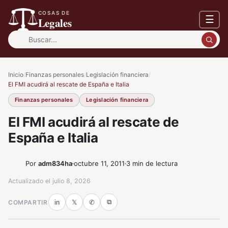
COSAS DE
☰
Legales
Buscar:
Inicio
/
Finanzas personales
/
Legislación financiera
/
El FMI acudirá al rescate de España e Italia
Finanzas personales
Legislación financiera
El FMI acudirá al rescate de
España e Italia
Por
adm834ha
octubre 11, 2011
3 min de lectura
Actualizado el
julio 8, 2026
⧉
COMPARTIR
in
𝕏
✆