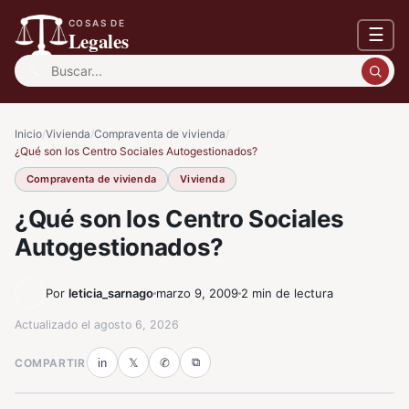
COSAS DE
☰
Legales
Buscar:
Inicio
/
Vivienda
/
Compraventa de vivienda
/
¿Qué son los Centro Sociales Autogestionados?
Compraventa de vivienda
Vivienda
¿Qué son los Centro Sociales
Autogestionados?
Por
leticia_sarnago
marzo 9, 2009
2 min de lectura
Actualizado el
agosto 6, 2026
⧉
COMPARTIR
in
𝕏
✆